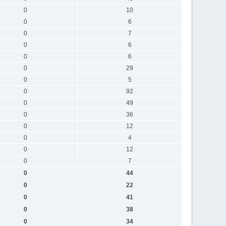
0
10
0
6
0
7
0
6
0
6
0
29
0
5
0
92
0
49
0
36
0
12
0
4
0
12
0
7
0
44
0
22
0
41
0
38
0
34