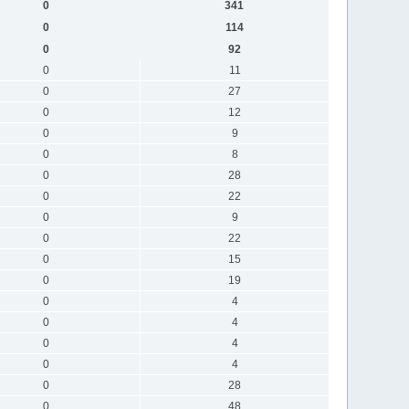
0
341
0
114
0
92
0
11
0
27
0
12
0
9
0
8
0
28
0
22
0
9
0
22
0
15
0
19
0
4
0
4
0
4
0
4
0
28
0
48