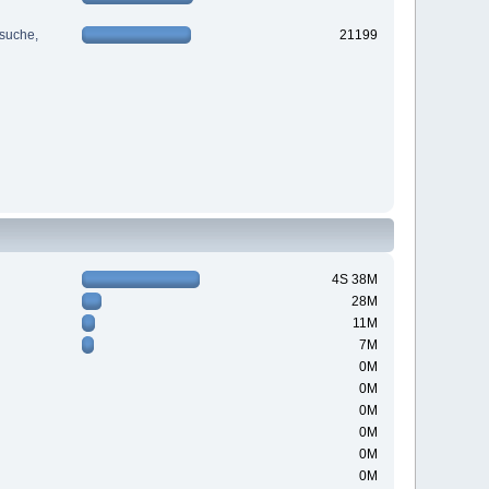
suche,
21199
4S 38M
28M
11M
7M
0M
0M
0M
0M
0M
0M