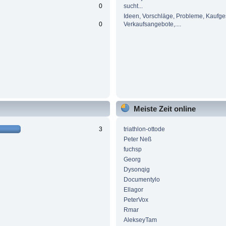
0
sucht...
Ideen, Vorschläge, Probleme, Kaufge
0
Verkaufsangebote,....
Meiste Zeit online
3
triathlon-ottode
Peter Neß
fuchsp
Georg
Dysonqig
Documentylo
Ellagor
PeterVox
Rmar
AlekseyTam