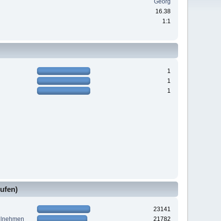
Georg
16.38
1:1
1
1
1
ufen)
23141
ilnehmen
21782