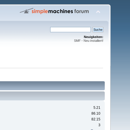
Neuigkeiten:
SMF - Neu installiert!
5.21
86.10
82.15
3