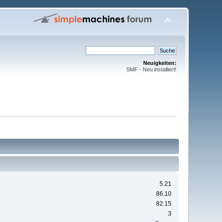
Neuigkeiten:
SMF - Neu installiert!
5.21
86.10
82.15
3