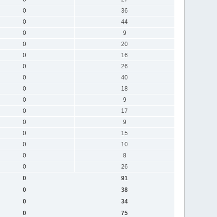
0
36
0
44
0
9
0
20
0
16
0
26
0
40
0
18
0
9
0
17
0
9
0
15
0
10
0
8
0
26
0
91
0
38
0
34
0
75