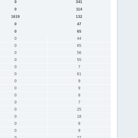
0
341
0
114
1619
132
0
47
0
65
0
44
0
65
0
56
0
55
0
7
0
61
0
9
0
9
0
8
0
7
0
25
0
18
0
8
0
9
0
27