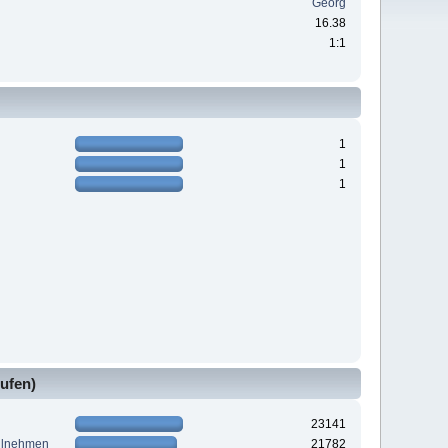
Georg
16.38
1:1
1
1
1
ufen)
23141
ilnehmen
21782