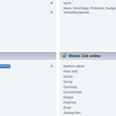
0
sucht...
Ideen, Vorschläge, Probleme, Kaufge
0
Verkaufsangebote,....
Meiste Zeit online
3
triathlon-ottode
Peter Neß
fuchsp
Georg
Dysonqig
Documentylo
Ellagor
PeterVox
Rmar
AlekseyTam