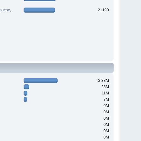
suche,
21199
4S 38M
28M
11M
7M
0M
0M
0M
0M
0M
0M