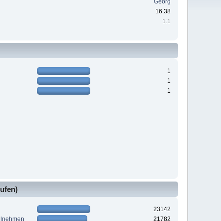
Georg
16.38
1:1
1
1
1
ufen)
23142
ilnehmen
21782