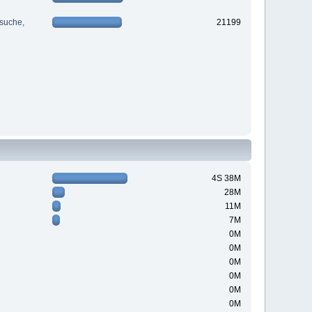
suche,
21199
4S 38M
28M
11M
7M
0M
0M
0M
0M
0M
0M