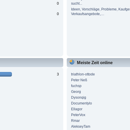
0
sucht...
Ideen, Vorschläge, Probleme, Kaufge
0
Verkaufsangebote,....
Meiste Zeit online
3
triathlon-ottode
Peter Neß
fuchsp
Georg
Dysonqig
Documentylo
Ellagor
PeterVox
Rmar
AlekseyTam