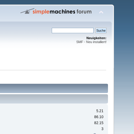
Neuigkeiten:
SMF - Neu installiert!
5.21
86.10
82.15
3