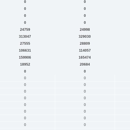
0
0
0
0
0
0
0
0
24759
24998
313047
329030
27555
28809
106631
114057
159906
165474
18952
20684
0
0
0
0
0
0
0
0
0
0
0
0
0
0
0
0
0
0