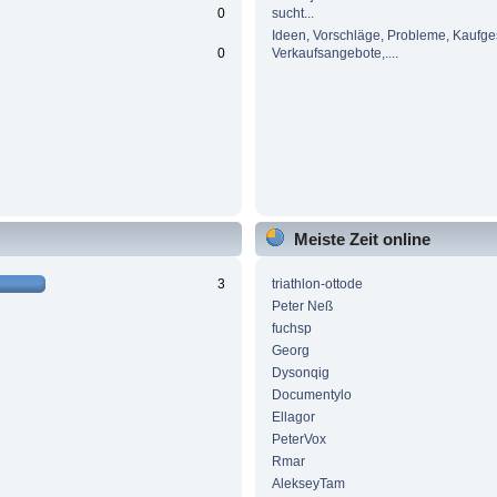
0
sucht...
Ideen, Vorschläge, Probleme, Kaufge
0
Verkaufsangebote,....
Meiste Zeit online
3
triathlon-ottode
Peter Neß
fuchsp
Georg
Dysonqig
Documentylo
Ellagor
PeterVox
Rmar
AlekseyTam