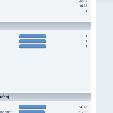
Georg
16.38
1:1
1
1
1
ufen)
23143
ilnehmen
21782