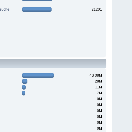
suche,
21201
4S 38M
28M
11M
7M
0M
0M
0M
0M
0M
0M