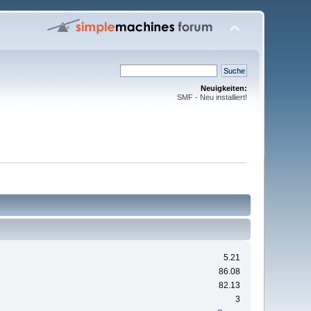
Neuigkeiten:
SMF - Neu installiert!
5.21
86.08
82.13
3