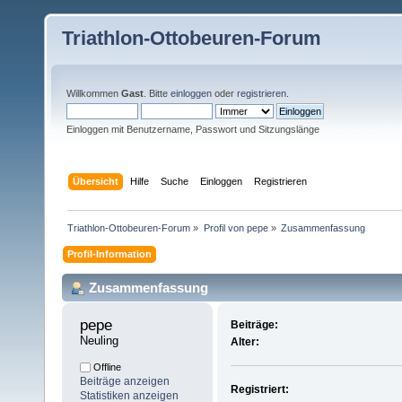
Triathlon-Ottobeuren-Forum
Willkommen
Gast
. Bitte
einloggen
oder
registrieren
.
Einloggen mit Benutzername, Passwort und Sitzungslänge
Übersicht
Hilfe
Suche
Einloggen
Registrieren
Triathlon-Ottobeuren-Forum
»
Profil von pepe
»
Zusammenfassung
Profil-Information
Zusammenfassung
pepe 
Beiträge:
Neuling
Alter:
Offline
Beiträge anzeigen
Registriert:
Statistiken anzeigen