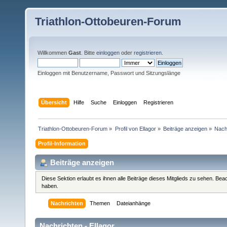
Triathlon-Ottobeuren-Forum
Willkommen
Gast
. Bitte
einloggen
oder
registrieren
.
Einloggen mit Benutzername, Passwort und Sitzungslänge
Übersicht
Hilfe
Suche
Einloggen
Registrieren
Triathlon-Ottobeuren-Forum
»
Profil von Ellagor
»
Beiträge anzeigen
»
Nach
Profil-Information
Beiträge anzeigen
Diese Sektion erlaubt es ihnen alle Beiträge dieses Mitglieds zu sehen. Be
haben.
Nachrichten
Themen
Dateianhänge
Nachrichten - Ellagor